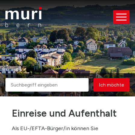
Schnellnavigation
Navigieren in Muri bei Bern
Haupt
Suche
Ich möcht
Suchbegriff
Ich möchte
Suche starten
Einreise und Aufenthalt
Als EU-/EFTA-Bürger/in können Sie