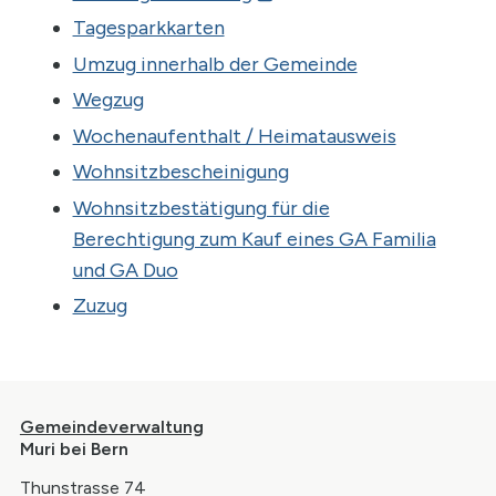
prisca.zwahlen
@muri-guemligen.ch
Tagesparkkarten
Umzug innerhalb der Gemeinde
Felix
Wegzug
Dettwyler
Lernender
Wochenaufenthalt / Heimatausweis
felix.dettwyler
@muri-guemligen.ch
Wohnsitzbescheinigung
Wohnsitzbestätigung für die
Berechtigung zum Kauf eines GA Familia
und GA Duo
Zuzug
Footer
Gemeindeverwaltung
Muri bei Bern
Thunstrasse 74