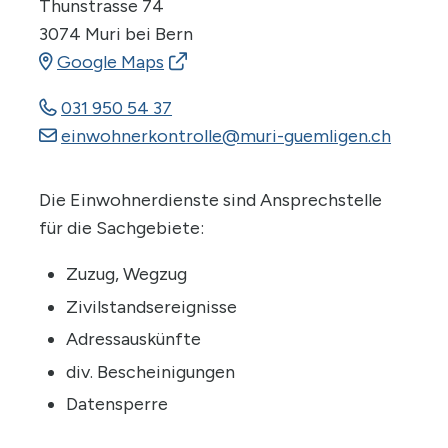
Thunstrasse 74
3074 Muri bei Bern
Google Maps
031 950 54 37
einwohnerkontrolle
@muri-guemligen.ch
Beschreibung Einwohnerdienst
Die Einwohnerdienste sind Ansprechstelle
für die Sachgebiete:
Zuzug, Wegzug
Zivilstandsereignisse
Adressauskünfte
div. Bescheinigungen
Datensperre