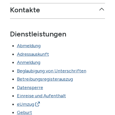
Kontakte
Céline
Reichenbach
Leiterin Einwohnerdienste
Dienstleistungen
celine.reichenbach
@muri-guemligen.ch
Abmeldung
Adressauskunft
Cédric
Chatton
Stv. Leiter Einwohnerdienste
Anmeldung
cedric.chatton
@muri-guemligen.ch
Beglaubigung von Unterschriften
Betreibungsregisterauszug
Datensperre
Astrid
Delévaux
Sachbearbeiterin
Einreise und Aufenthalt
astrid.delevaux
@muri-guemligen.ch
eUmzug
Geburt