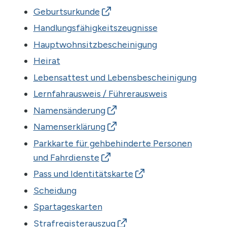
Regula
Häfeli
Geburtsurkunde
Sachbearbeiterin
Handlungsfähigkeitszeugnisse
regula.haefeli
@muri-guemligen.ch
Hauptwohnsitzbescheinigung
Heirat
Daniela
Ruschetta
Lebensattest und Lebensbescheinigung
Sachbearbeiterin
Lernfahrausweis / Führerausweis
daniela.ruschetta
@muri-guemligen.ch
Namensänderung
Namenserklärung
Nick
Schmutz
Parkkarte für gehbehinderte Personen
Sachbearbeiter
und Fahrdienste
nick.schmutz
@muri-guemligen.ch
Pass und Identitätskarte
Scheidung
Spartageskarten
Prisca
Zwahlen
Sachbearbeiterin
Strafregisterauszug