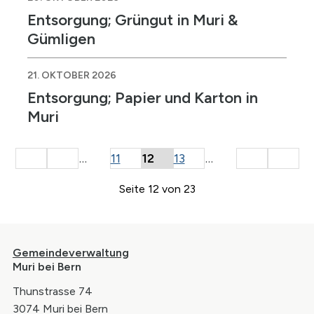
Entsorgung; Grüngut in Muri &
Gümligen
21. OKTOBER 2026
Entsorgung; Papier und Karton in
Muri
Start
zurück
weiter
Ende
…
11
12
13
…
Seite 12 von 23
Footer
Gemeindeverwaltung
Muri bei Bern
Thunstrasse 74
3074 Muri bei Bern