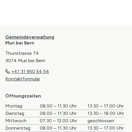
Samstag
Füllerichstrasse 51
10.00 - 15.00 Uhr
3073 Gümligen
031 951 43 73
Footer
muri
@kob.ch
Gemeindeverwaltung
www.kob.ch
Muri bei Bern
Thunstrasse 74
3074 Muri bei Bern
+41 31 950 54 54
Kontaktformular
Öffnungszeiten
Wochentag
Öffnungszeiten Vormittag
Öffnungszei
Montag
08.00 – 11.30 Uhr
13.30 – 17.00 Uhr
Dienstag
08.00 – 11.30 Uhr
13.30 – 18.00 Uhr
Mittwoch
07.30 – 12.00 Uhr
geschlossen
Donnerstag
08.00 – 11.30 Uhr
13.30 – 17.00 Uhr