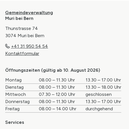
Footer
Gemeindeverwaltung
Muri bei Bern
Thunstrasse 74
3074 Muri bei Bern
+41 31 950 54 54
Kontaktformular
Öffnungszeiten (gültig ab 10. August 2026)
Wochentag
Öffnungszeiten Vormittag
Öffnungszei
Montag
08.00 – 11.30 Uhr
13.30 – 17.00 Uhr
Dienstag
08.00 – 11.30 Uhr
13.30 – 18.00 Uhr
Mittwoch
07.30 – 12.00 Uhr
geschlossen
Donnerstag
08.00 – 11.30 Uhr
13.30 – 17.00 Uhr
Freitag
08.00 – 14.00 Uhr
durchgehend
Services