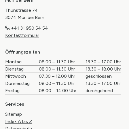
Muri bei Bern
Thunstrasse 74
3074 Muri bei Bern
+41 31 950 54 54
Kontaktformular
Öffnungszeiten
Wochentag
Öffnungszeiten Vormittag
Öffnungszei
Montag
08.00 – 11.30 Uhr
13.30 – 17.00 Uhr
Dienstag
08.00 – 11.30 Uhr
13.30 – 18.00 Uhr
Mittwoch
07.30 – 12.00 Uhr
geschlossen
Donnerstag
08.00 – 11.30 Uhr
13.30 – 17.00 Uhr
Freitag
08.00 – 14.00 Uhr
durchgehend
Services
Sitemap
Index A bis Z
Datenschutz