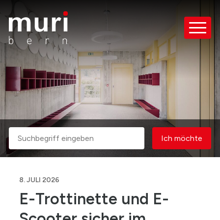
Schnellnavigation
Navigieren in Muri bei Bern
Haupt
Suche
Ich möcht
Suchbegriff
Ich möchte
Suche starten
8. JULI 2026
E-Trottinette und E-
Scooter sicher im