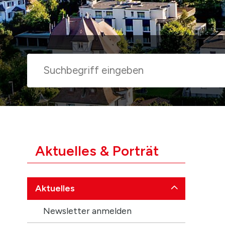
Suche
Suchbegriff
Subnavigation
Aktuelles & Porträt
Aktuelles
Newsletter anmelden