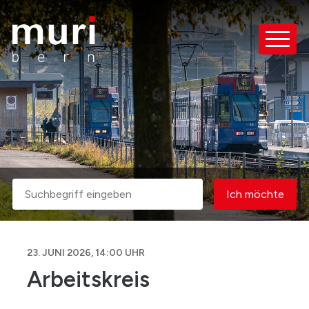
Schnellnavigation
Navigieren in Muri bei Bern
Haupt
Suche
Ich möcht
Suchbegriff
Ich möchte
Suche starten
23. JUNI 2026
, 14:00 UHR
Arbeitskreis