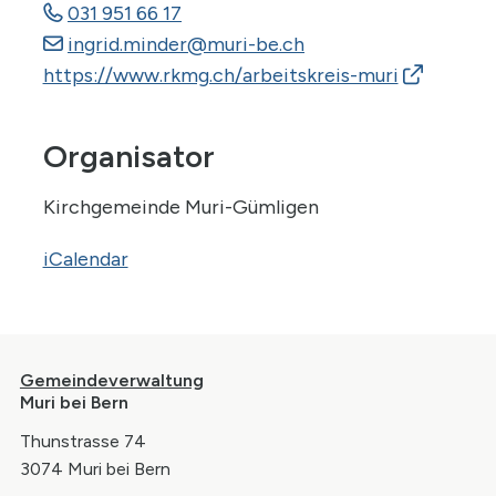
031 951 66 17
ingrid.minder
@muri-be.ch
https://www.rkmg.ch/arbeitskreis-muri
Organisator
Kirchgemeinde Muri-Gümligen
iCalendar
Footer
Gemeindeverwaltung
Muri bei Bern
Thunstrasse 74
3074 Muri bei Bern