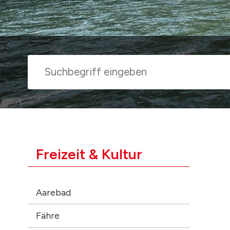
Suche
Suchbegriff
Subnavigation
Freizeit & Kultur
Aarebad
Fähre