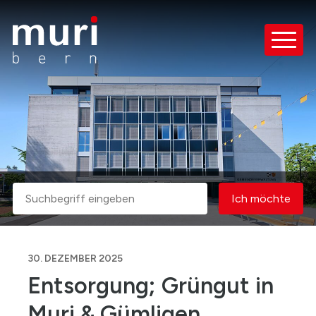
Schnellnavigation
Navigieren in Muri bei Bern
Haupt
Suche
Ich möcht
Suchbegriff
Ich möchte
Suche starten
30. DEZEMBER 2025
Entsorgung; Grüngut in
Muri & Gümligen